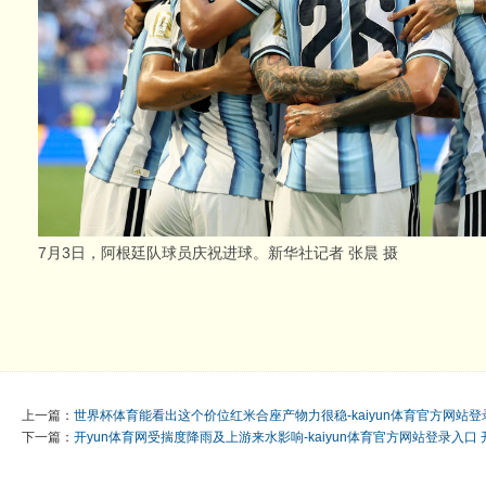
7月3日，阿根廷队球员庆祝进球。新华社记者 张晨 摄
上一篇：
世界杯体育能看出这个价位红米合座产物力很稳-kaiyun体育官方网站登
下一篇：
开yun体育网受揣度降雨及上游来水影响-kaiyun体育官方网站登录入口