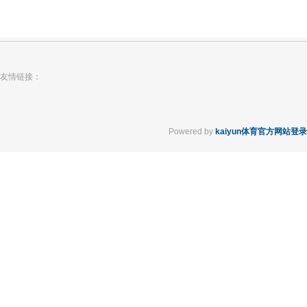
友情链接：
Powered by
kaiyun体育官方网站登