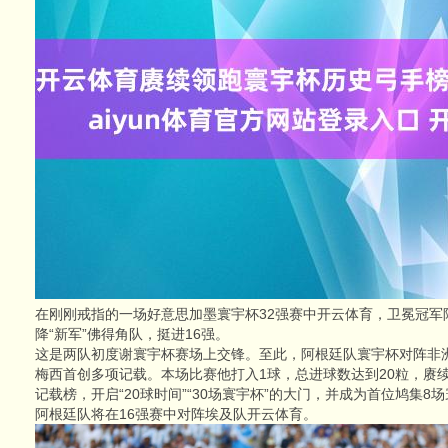
在刚刚戒指的一场好意思加墨寰宇杯32强赛中开云体育，卫冕冠军阿
降“新军”佛得角队，挺进16强。
这是两队初度谢寰宇杯赛场上交锋。至此，阿根廷队寰宇杯对阵非
梅西首创多项记载。本场比赛他打入1球，总进球数达到20粒，赓
记载榜，开启“20球时间”“30场寰宇杯”的大门，并成为首位鸠集
阿根廷队将在16强赛中对阵埃及队开云体育。