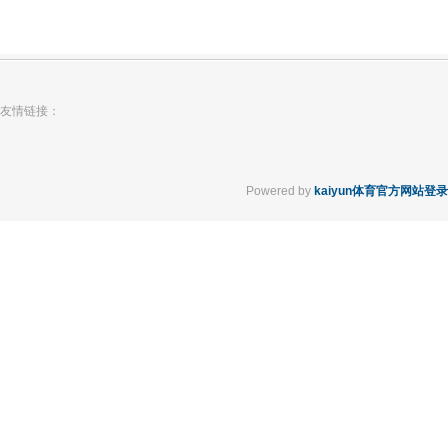
友情链接：
Powered by
kaiyun体育官方网站登