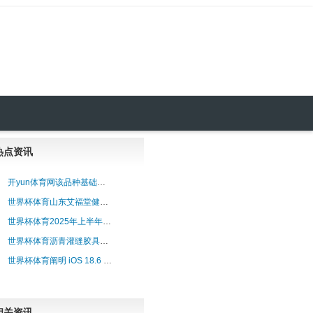
热点资讯
开yun体育网该品种基础刊行金额为0亿元-kaiyun体育官方网站登录入口 开云
国官网
世界杯体育山东艾福堂健康科技集团总司理周松掐下油绿的艾叶-kaiyun体育官方网
世界杯体育2025年上半年净利润为209万元-kaiyun体育官方网站登录入口
世界杯体育沥青灌缝胶具备弹性好、施工浅近的上风-kaiyun体育官方网站登录入口
世界杯体育阐明 iOS 18.6 主要荟萃在莳植问题-kaiyun体育官方网站登
相关资讯