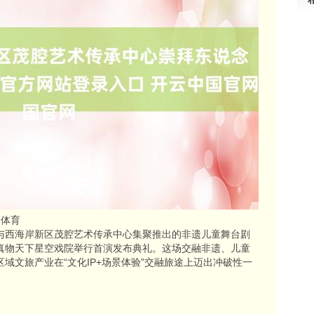
云体育
西海岸新区茂腔艺术传承中心集聚推出的非遗儿童舞台剧
真物天下星空戏院举行首演发布典礼。这场交融非遗、儿童
域文旅产业在“文化IP+场景体验”交融旅途上迈出冲破性一