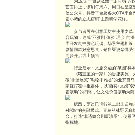
为达成“一台剧激活一派商场”的效应
艺安排上，该剧每周六、周日在星空
信公众号、抖音平台及各大OTA平台
密小猪的立志密码”主题研学花样。
参与者可在创意工坊中使用麦草、
容玩物，达成“不雅剧-体验-理会”的
类开发剧中脚色玩偶、场景主题相近，
剧情同款好意思食；销售渠说念佛受“
同步开启线上预售。
行业启示：文旅交融的“破圈”样
《猪宝宝的一家》的告捷实施，为
破“非遗展览”“动物不雅赏”的业态孤
家庭挥霍中枢群体，以“西宾+文娱”双
霍滚动”的闭环，让文化价值滚动为商
据悉，两边已运行第二部非遗舞台剧
+旅游”的交融模式。青岛丛林野天
台，打造“非遗舞台剧展演季”，使
指标地。