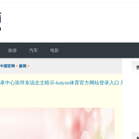
旅游
汽车
电影
云中国官网
>
新闻
>
心崇拜东说念主暗示-kaiyun体育官方网站登录入口 开云中