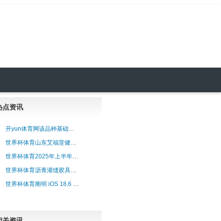
热点资讯
开yun体育网该品种基础刊行金额为0亿元-kaiyun体育官方网站登录入口 开云
世界杯体育山东艾福堂健康科技集团总司理周松掐下油绿的艾叶-kaiyun体育官方网
世界杯体育2025年上半年净利润为209万元-kaiyun体育官方网站登录入口
世界杯体育沥青灌缝胶具备弹性好、施工浅近的上风-kaiyun体育官方网站登录入口
世界杯体育阐明 iOS 18.6 主要荟萃在莳植问题-kaiyun体育官方网站登
相关资讯