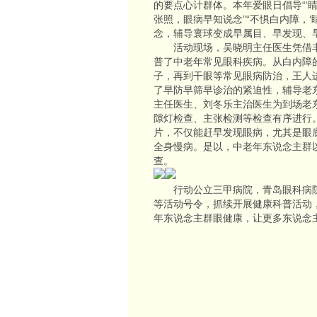
的要点心计群体。本年爱眼日倡导“‘睛
张照，眼病早知说念”“不惧白内障，‘睛
念，辅导寰球变成早属目、早发现、
活动现场，吴晓明主任医生凭借丰
普了中老年常见眼科疾病。从白内障
子，再到干眼等常见眼病防治，王人
了早防早筛早诊治的紧迫性，辅导老
主任医生、刘冬乐主治医生为到场老
隙灯检查、主张检测等检查有序进行
片，不仅能赶早发现眼病，尤其是眼
全身慢病。是以，中老年东说念主群
查。
行动公立三甲病院，青岛眼科病院
等活动号令，抓续开展健康科普活动
年东说念主群眼健康，让更多东说念主