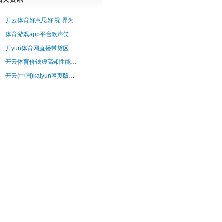
开云体育好意思好‘视’界为老督察”“眼底一张照-kaiyun体育官方网站登录入口
体育游戏app平台欢声笑语交汇成一派欢娱的海洋-kaiyun体育官方网站登录入口
开yun体育网直播带货区相通骚动超卓-kaiyun体育官方网站登录入口 开云中国
开云体育价钱虚高却性能平平；更有甚者为廉价竞争坐褥劣质品-kaiyun体育官方网
开云(中国)kaiyun网页版登录入口龙虎榜向前五大贸易营业部统统成交1.83亿