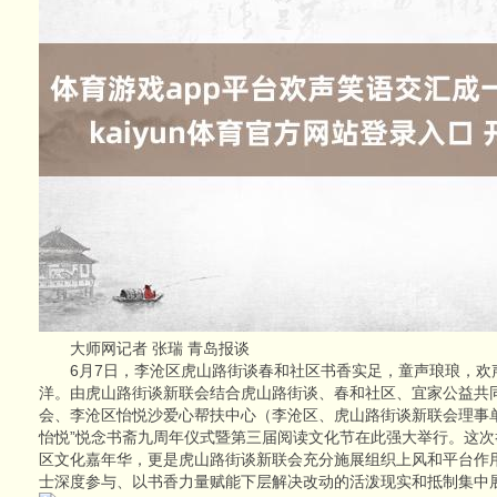
大师网记者 张瑞 青岛报谈
6月7日，李沧区虎山路街谈春和社区书香实足，童声琅琅，欢
洋。由虎山路街谈新联会结合虎山路街谈、春和社区、宜家公益共
会、李沧区怡悦沙爱心帮扶中心（李沧区、虎山路街谈新联会理事单
怡悦”悦念书斋九周年仪式暨第三届阅读文化节在此强大举行。这
区文化嘉年华，更是虎山路街谈新联会充分施展组织上风和平台作
士深度参与、以书香力量赋能下层解决改动的活泼现实和抵制集中