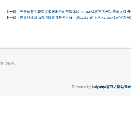
上一篇：
开云体育为花费者带来出色的烹调体验-kaiyun体育官方网站登录入口 
下一篇：
世界杯体育沥青灌缝胶具备弹性好、施工浅近的上风-kaiyun体育官方
友情链接：
Powered by
kaiyun体育官方网站登