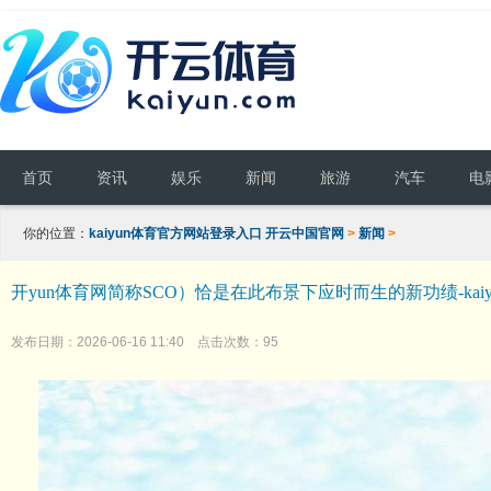
首页
资讯
娱乐
新闻
旅游
汽车
电
你的位置：
kaiyun体育官方网站登录入口 开云中国官网
>
新闻
>
开yun体育网简称SCO）恰是在此布景下应时而生的新功绩-ka
发布日期：2026-06-16 11:40 点击次数：95