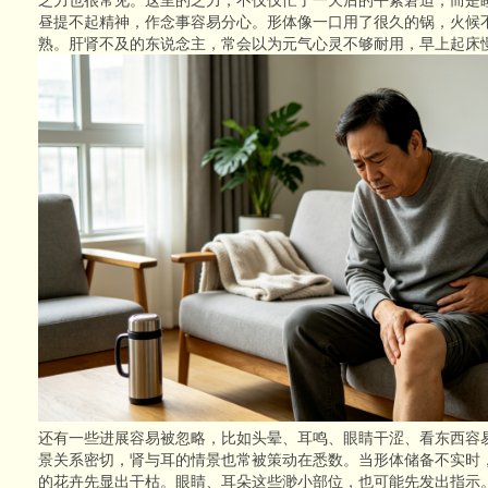
乏力也很常见。这里的乏力，不仅仅忙了一天后的平素窘迫，而是
昼提不起精神，作念事容易分心。形体像一口用了很久的锅，火候
熟。肝肾不及的东说念主，常会以为元气心灵不够耐用，早上起床
还有一些进展容易被忽略，比如头晕、耳鸣、眼睛干涩、看东西容
景关系密切，肾与耳的情景也常被策动在悉数。当形体储备不实时
的花卉先显出干枯。眼睛、耳朵这些渺小部位，也可能先发出指示