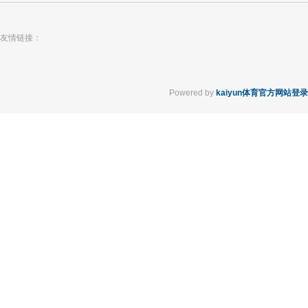
友情链接：
Powered by
kaiyun体育官方网站登