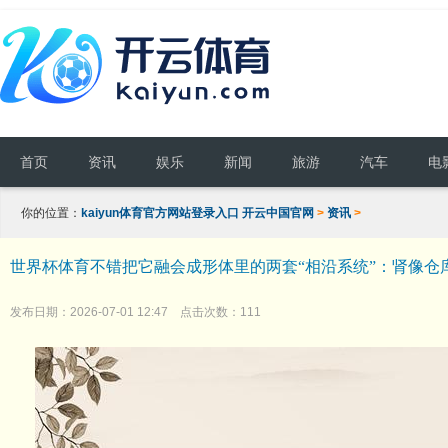
首页
资讯
娱乐
新闻
旅游
汽车
电
你的位置：
kaiyun体育官方网站登录入口 开云中国官网
>
资讯
>
世界杯体育不错把它融会成形体里的两套“相沿系统”：肾像仓库-
发布日期：2026-07-01 12:47 点击次数：111